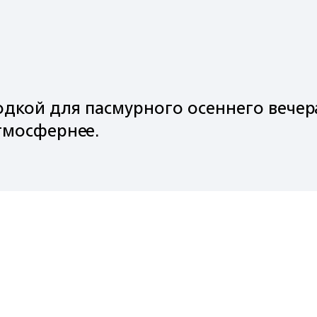
одкой для пасмурного осеннего вечер
тмосфернее.