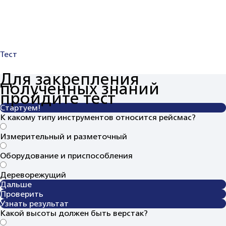
Тест
Для закрепления
полученных знаний
пройдите тест
Стартуем!
К какому типу инструментов относится рейсмас?
Измерительный и разметочный
Оборудование и приспособления
Дереворежущий
Дальше
Проверить
Узнать результат
Какой высоты должен быть верстак?