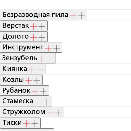
Безразводная пила
Верстак
Долото
Инструмент
Зензубель
Киянка
Козлы
Рубанок
Стамеска
Стружколом
Тиски