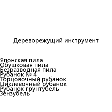
Дереворежущий инструмент
Японская пила
Обушковая пила
Безразводная пила
Рубанок № 4
Торцовочный рубанок
Циклевочный рубанок
Рубанок-грунтубель
Зензубель