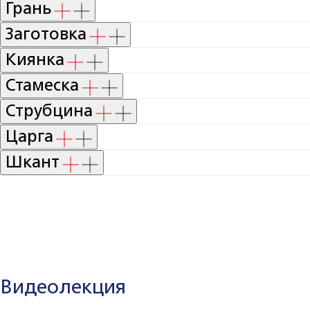
Грань
Заготовка
Киянка
Стамеска
Струбцина
Царга
Шкант
Видеолекция