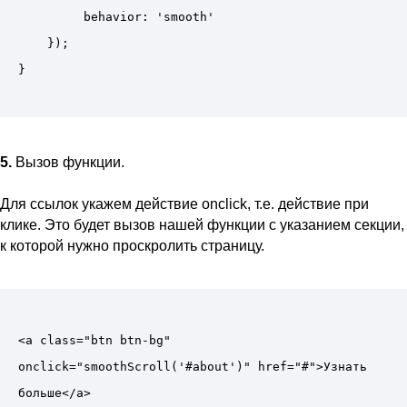
         behavior: 'smooth'

    });

5.
Вызов функции.
Для ссылок укажем действие onclick, т.е. действие при
клике. Это будет вызов нашей функции с указанием секции,
к которой нужно проскролить страницу.
<a class="btn btn-bg" 
onclick="smoothScroll('#about')" href="#">Узнать 
больше</a>
