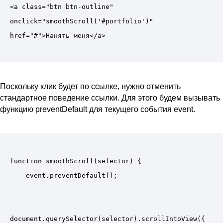
<a class="btn btn-outline" 
onclick="smoothScroll('#portfolio')" 
Поскольку клик будет по ссылке, нужно отменить
стандартное поведение ссылки. Для этого будем вызывать
функцию preventDefault для текущего события event.
function smoothScroll(selector) {

    event.preventDefault();

document.querySelector(selector).scrollIntoView({
