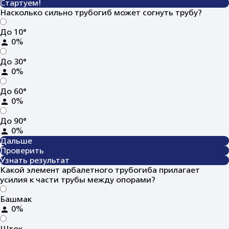
Стартуем!
Насколько сильно трубогиб может согнуть трубу?
До 10°
0%
До 30°
0%
До 60°
0%
До 90°
0%
Дальше
Проверить
Узнать результат
Какой элемент арбалетного трубогиба прилагает
усилия к части трубы между опорами?
Башмак
0%
Шток