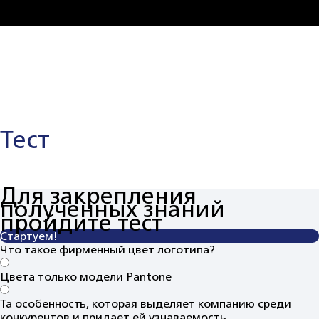
Тест
Для закрепления
полученных знаний
пройдите тест
Стартуем!
Что такое фирменный цвет логотипа?
Цвета только модели Pantone
Та особенность, которая выделяет компанию среди
конкурентов и придает ей узнаваемость