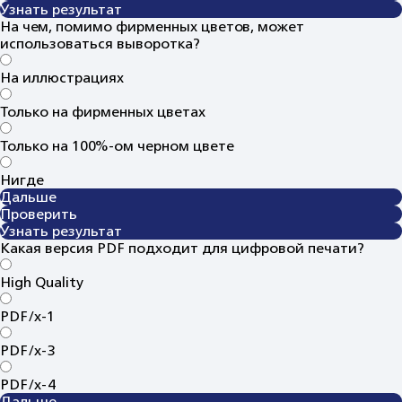
Узнать результат
На чем, помимо фирменных цветов, может
использоваться выворотка?
На иллюстрациях
Только на фирменных цветах
Только на 100%-ом черном цвете
Нигде
Дальше
Проверить
Узнать результат
Какая версия PDF подходит для цифровой печати?
High Quality
PDF/x-1
PDF/x-3
PDF/x-4
Дальше